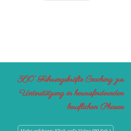
360° Führungskräfte Coaching zur
Unterstützung in herausfordernden
beruflichen Phasen
Mehr erfahren: Klick auf's Video (90 Sek.)