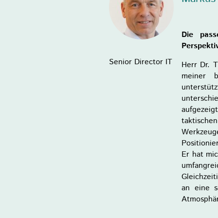
Die pass
Perspekti
Senior Director IT
Herr Dr. 
meiner b
unterstü
untersc
aufgezeig
taktisc
Werkzeu
Positioni
Er hat mic
umfangre
Gleichzeit
an eine 
Atmosphä