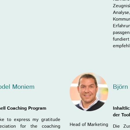
Zeugnis
Analyse
Kommuni
Erfahrun
passgen
fundier
empfehl
Abdel Moniem
Björn
nell Coaching Program
Inhaltl
der Too
ike to express my gratitude
Head of Marketing
eciation for the coaching
Die Zu