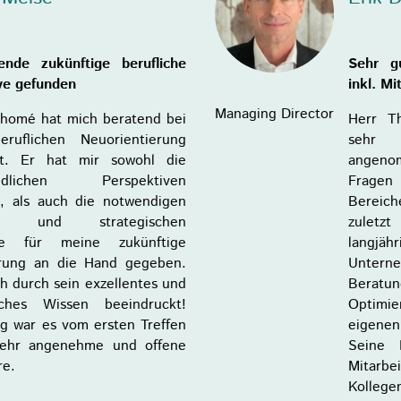
ende zukünftige berufliche
Sehr g
ve gefunden
inkl. M
Managing Director
Thomé hat mich beratend bei
Herr T
eruflichen Neuorientierung
sehr 
tzt. Er hat mir sowohl die
angenom
hiedlichen Perspektiven
Fragen
t, als auch die notwendigen
Bereiche
hen und strategischen
zulet
ge für meine zukünftige
langjäh
erung an die Hand gegeben.
Unte
h durch sein exzellentes und
Beratun
iches Wissen beeindruckt!
Optimie
ig war es vom ersten Treffen
eigenen
sehr angenehme und offene
Seine 
re
.
Mita
Koll