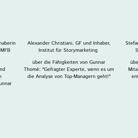
haberin
Alexander Christiani, GF und Inhaber,
Stefa
 MFB
Institut für Storymarketing
S
über die Fähigkeiten von Gunnar
übe
und
Thomé: "Gefragter Experte, wenn es um
Mita
n
die Analyse von Top-Managern geht!"
en
unnar