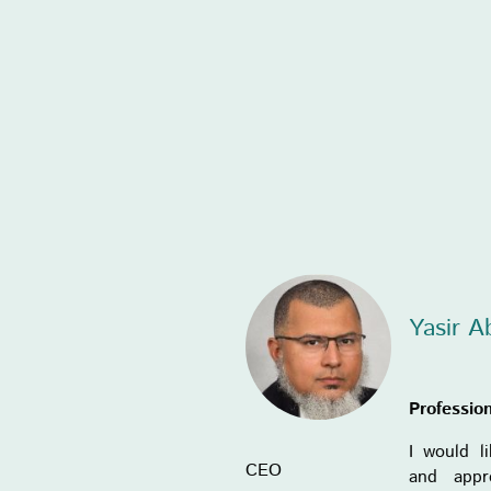
Yasir 
Professio
I would l
CEO
and appr