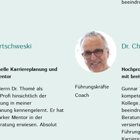
beeindr
rtschweski
Dr. C
nelle Karriereplanung und
Hochpro
entor
mit brei
Führungskräfte
Herrn Dr. Thomé als
Gunnar 
Coach
Profi hinsichtlich der
kompete
zung in meiner
Kollege
lanung kennengelernt. Er hat
beeindr
tarker Mentor in der
Beratun
eratung erwiesen. Absolut
versiert
Führung
Karrier