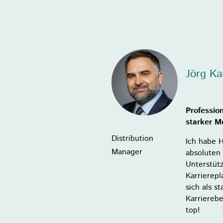
Jörg Ka
Professio
starker M
Distribution
Ich habe 
Manager
absoluten 
Unterstüt
Karrierep
sich als s
Karriereb
top!